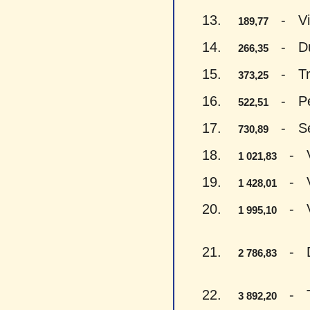
13.
- Vien
189,77
14.
- Du š
266,35
15.
- Trys
373,25
16.
- Penk
522,51
17.
- Sept
730,89
18.
- Vie
1 021,83
19.
- Vie
1 428,01
20.
- Vie
1 995,10
21.
- Du 
2 786,83
22.
- Try
3 892,20