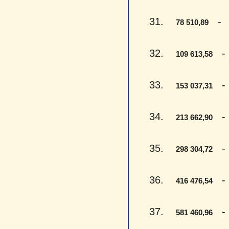
31.
- Se
78 510,89
32.
- V
109 613,58
33.
- V
153 037,31
34.
- D
213 662,90
35.
- D
298 304,72
36.
- K
416 476,54
37.
- P
581 460,96