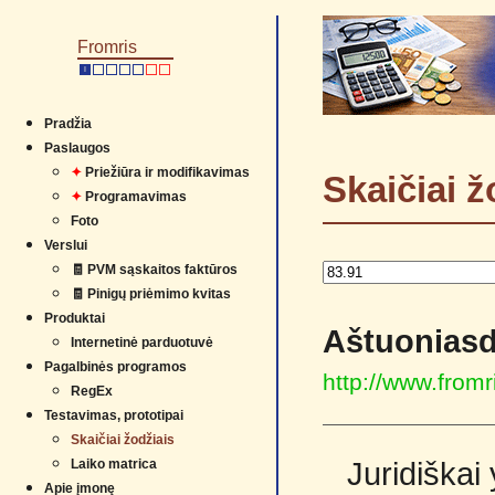
Fromris
I
Pradžia
Paslaugos
✦
Priežiūra ir modifikavimas
Skaičiai ž
✦
Programavimas
Foto
Verslui
🧾 PVM sąskaitos faktūros
🧾 Pinigų priėmimo kvitas
Produktai
Aštuoniasde
Internetinė parduotuvė
Pagalbinės programos
http://www.from
RegEx
Testavimas, prototipai
Skaičiai žodžiais
Laiko matrica
Juridiškai
Apie įmonę