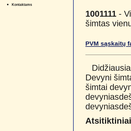
Kontaktams
1001111
- V
šimtas vienu
PVM sąskaitų f
Didžiausia
Devyni šimta
šimtai devyn
devyniasdeš
devyniasdeš
Atsitiktini