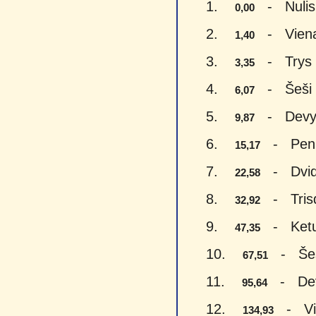
1.
- Nulis 
0,00
2.
- Vienas
1,40
3.
- Trys e
3,35
4.
- Šeši e
6,07
5.
- Devyni
9,87
6.
- Penki
15,17
7.
- Dvide
22,58
8.
- Trisde
32,92
9.
- Keturi
47,35
10.
- Šešia
67,51
11.
- Devy
95,64
12.
- Vien
134,93