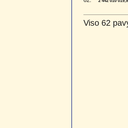
62.
2 442 010 019,
Viso 62 pav