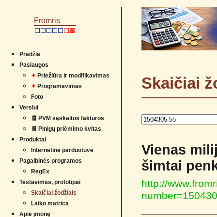
Fromris
VII
Pradžia
Paslaugos
✦
Priežiūra ir modifikavimas
Skaičiai ž
✦
Programavimas
Foto
Verslui
🧾 PVM sąskaitos faktūros
🧾 Pinigų priėmimo kvitas
Produktai
Vienas mili
Internetinė parduotuvė
Pagalbinės programos
šimtai penk
RegEx
http://www.fromr
Testavimas, prototipai
Skaičiai žodžiais
number=150430
Laiko matrica
Apie įmonę