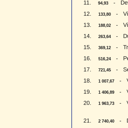
11.
- Devyn
94,93
12.
- Vien
133,80
13.
- Vien
188,02
14.
- Du š
263,64
15.
- Trys
369,12
16.
- Penk
516,24
17.
- Sept
721,45
18.
- Vie
1 007,67
19.
- Vie
1 406,89
20.
- Vie
1 963,73
21.
- Du 
2 740,40