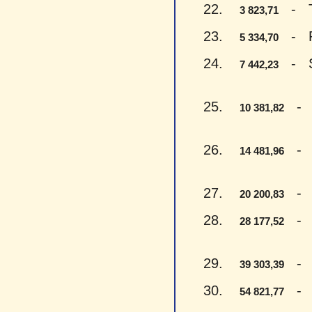
22.
- Try
3 823,71
23.
- Pen
5 334,70
24.
- Sep
7 442,23
25.
- De
10 381,82
26.
- Ke
14 481,96
27.
- Dv
20 200,83
28.
- Dv
28 177,52
29.
- Tr
39 303,39
30.
- Pe
54 821,77