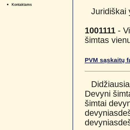
Kontaktams
Juridiškai
1001111
- V
šimtas vienu
PVM sąskaitų f
Didžiausia
Devyni šimta
šimtai devyn
devyniasdeš
devyniasdeš