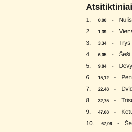
Atsitiktini
1.
- Nulis 
0,00
2.
- Vienas
1,39
3.
- Trys e
3,34
4.
- Šeši e
6,05
5.
- Devyni
9,84
6.
- Penki
15,12
7.
- Dvide
22,48
8.
- Trisde
32,75
9.
- Keturi
47,08
10.
- Šešia
67,06