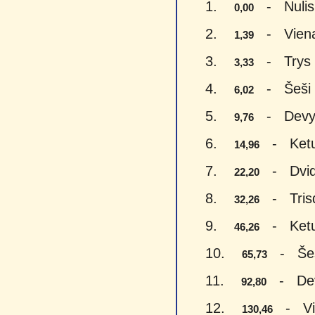
1.
- Nulis 
0,00
2.
- Vienas
1,39
3.
- Trys e
3,33
4.
- Šeši e
6,02
5.
- Devyni
9,76
6.
- Keturi
14,96
7.
- Dvide
22,20
8.
- Trisde
32,26
9.
- Keturi
46,26
10.
- Šeši
65,73
11.
- Devy
92,80
12.
- Vien
130,46