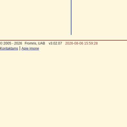
© 2005 - 2026
Fromris, UAB
v3.02.07
2026-08-06 15:59:28
|
Kontaktams
Apie įmonę