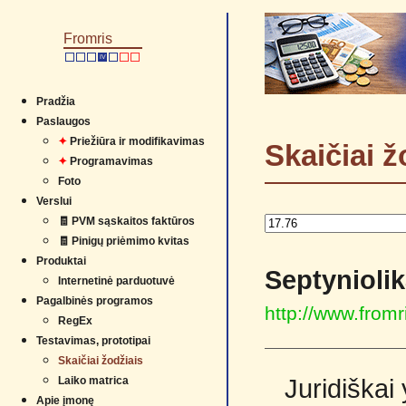
Fromris
IV
Pradžia
Paslaugos
✦
Priežiūra ir modifikavimas
Skaičiai ž
✦
Programavimas
Foto
Verslui
🧾 PVM sąskaitos faktūros
🧾 Pinigų priėmimo kvitas
Produktai
Septyniolik
Internetinė parduotuvė
Pagalbinės programos
http://www.from
RegEx
Testavimas, prototipai
Skaičiai žodžiais
Laiko matrica
Juridiškai
Apie įmonę