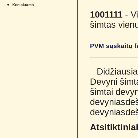
Kontaktams
1001111
- V
šimtas vienu
PVM sąskaitų f
Didžiausia
Devyni šimta
šimtai devyn
devyniasdeš
devyniasdeš
Atsitiktini