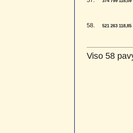
57.
374 799 118,09
58.
521 263 118,85
Viso 58 pav