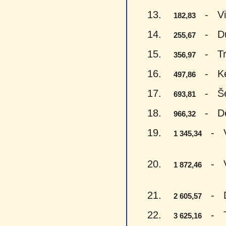
13.
- Vien
182,83
14.
- Du š
255,67
15.
- Trys
356,97
16.
- Ketu
497,86
17.
- Šeši
693,81
18.
- Devy
966,32
19.
- Vie
1 345,34
20.
- Vie
1 872,46
21.
- Du 
2 605,57
22.
- Try
3 625,16