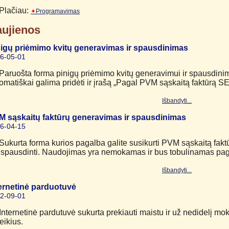
Plačiau:
✦
Programavimas
ujienos
igų priėmimo kvitų generavimas ir spausdinimas
6-05-01
Paruošta forma pinigų priėmimo kvitų generavimui ir spausdini
omatiškai galima pridėti ir įrašą „Pagal PVM sąskaitą faktūr
Išbandyti...
M sąskaitų faktūrų generavimas ir spausdinimas
6-04-15
Sukurta forma kurios pagalba galite susikurti PVM sąskaitą fakt
ispausdinti. Naudojimas yra nemokamas ir bus tobulinamas pag
Išbandyti...
ernetinė parduotuvė
2-09-01
Internetinė pardutuvė sukurta prekiauti maistu ir už nedidelį moke
eikius.