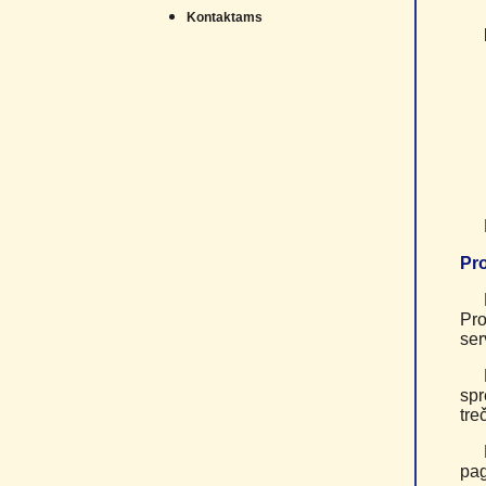
Kontaktams
Pro
Pro
ser
spr
tre
pag