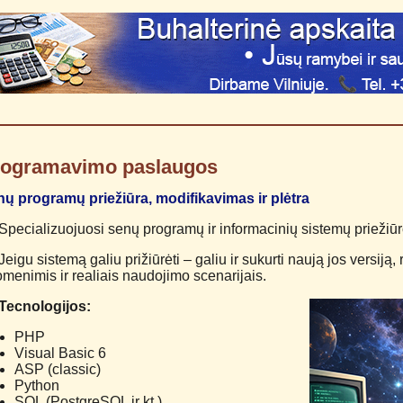
rogramavimo paslaugos
ų programų priežiūra, modifikavimas ir plėtra
Specializuojuosi senų programų ir informacinių sistemų priežiūro
Jeigu sistemą galiu prižiūrėti – galiu ir sukurti naują jos versiją
menimis ir realiais naudojimo scenarijais.
Tecnologijos:
PHP
Visual Basic 6
ASP (classic)
Python
SQL (PostgreSQL ir kt.)