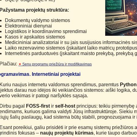
Pažystama projektų struktūra:
Dokumentų valdymo sistemos
Elektroniniai dienynai
Logistikos ir koordinavimo sprendimai
Kasos ir apskaitos sistemos
Medicininiai analizatoriai ir su jais susijusios informacinės s
Laiko rezervavimo sistemos (įskaitant laiko matricų prototipus
Internetinės parduotuvės (įskaitant maisto prekybą, prekybą 
Plačiau:
✦
Senų programų priežiūra ir modifikavimas
gramavimas. Internetiniai projektai
Kuriu naujus internetu valdomus sprendimus, paremtus
Python
jektus darau nuo idėjos iki veikiančios sistemos: aiški logika, 
verio veikimas ir patogi naršyklės sąsaja.
Dirbu pagal
FOSS-first
ir
self-host
principus: teikiu pirmenybę 
endimams, kuriuos galima valdyti Jūsų infrastruktūroje. Siekiu
čiųjų šalių paslaugų, kad sistema būtų stabili, prognozuojama ir 
Esant poreikiui, galiu prisidėti ir prie esamų sistemų priežiūro
rindinis fokusas –
naujų projektų kūrimas
, kurie taupo darbuo