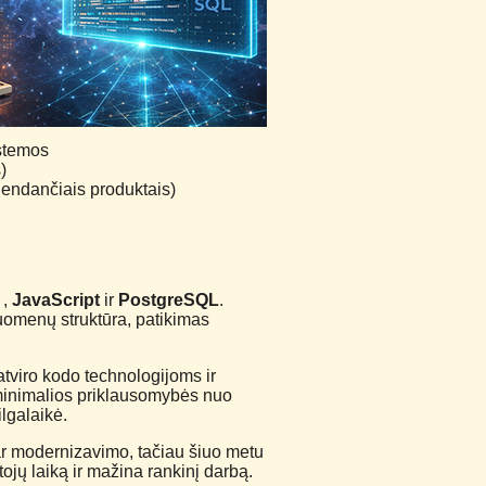
istemos
)
gendančiais produktais)
,
JavaScript
ir
PostgreSQL
.
duomenų struktūra, patikimas
atviro kodo technologijoms ir
 minimalios priklausomybės nuo
ilgalaikė.
s ar modernizavimo, tačiau šiuo metu
tojų laiką ir mažina rankinį darbą.