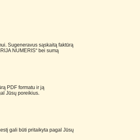
mui. Sugeneravus sąskaitą faktūrą
ą SERIJA NUMERIS“ bei sumą
ūrą PDF formatu ir ją
al Jūsų poreikius.
stį gali būti pritaikyta pagal Jūsų