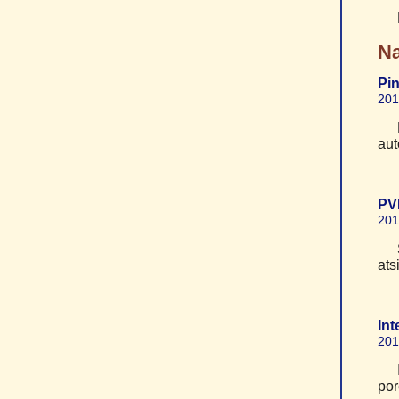
Na
Pin
201
aut
PV
201
ats
Int
201
por