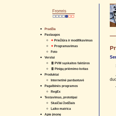
Fromris
V
Pradžia
Paslaugos
✦
Priežiūra ir modifikavimas
✦
Programavimas
P
Foto
Sen
Verslui
🧾 PVM sąskaitos faktūros
🧾 Pinigų priėmimo kvitas
Produktai
duo
Internetinė parduotuvė
Pagalbinės programos
RegEx
Testavimas, prototipai
Skaičiai žodžiais
Laiko matrica
Apie įmonę