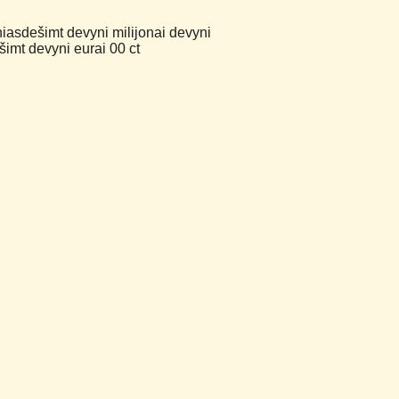
niasdešimt devyni milijonai devyni
imt devyni eurai 00 ct