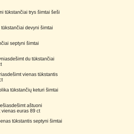
 tūkstančiai trys šimtai šeši
 tūkstančiai devyni šimtai
iai septyni šimtai
yniasdešimt du tūkstančiai
t
riasdešimt vienas tūkstantis
ct
ika tūkstančių keturi šimtai
šešiasdešimt aštuoni
 vienas euras 89 ct
nas tūkstantis septyni šimtai