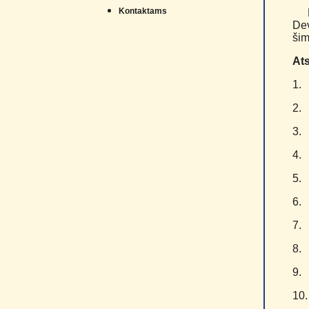
Kontaktams
Dev
šim
Ats
1
2
3
4
5
6
7
8
9
1