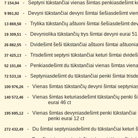
4.
- Septyni tūkstančiai vienas šimtas penkiasdešimt ket
7 154,94
5.
- Devyni tūkstančiai devyni šimtai šešiasdešimt vien
9 961,92
6.
- Trylika tūkstančių aštuoni šimtai šešiasdešimt dev
13 869,58
7.
- Devyniolika tūkstančių trys šimtai devyni eurai 51 
19 309,51
8.
- Dvidešimt šeši tūkstančiai aštuoni šimtai aštuonia
26 882,55
9.
- Trisdešimt septyni tūkstančiai keturi šimtai dvideši
37 425,13
0.
- Penkiasdešimt du tūkstančiai vienas šimtas viena
52 101,66
1.
- Septyniasdešimt du tūkstančiai penki šimtai trisdeš
72 533,16
2.
- Vienas šimtas tūkstančių devyni šimtai septyniasd
100 976,26
3.
- Vienas šimtas keturiasdešimt tūkstančių penki ši
140 572,46
eurai 46 ct
4.
- Vienas šimtas devyniasdešimt penki tūkstančiai 
195 695,12
penki eurai 12 ct
5.
- Du šimtai septyniasdešimt du tūkstančiai keturi ši
272 432,49