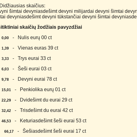
Didžiausias skaičius:
yni šimtai devyniasdešimt devyni milijardai devyni šimtai devy
tai devyniasdešimt devyni tūkstančiai devyni šimtai devyniasdeš
itiktiniai skaičių žodžiais pavyzdžiai
.
- Nulis eurų 00 ct
0,00
.
- Vienas euras 39 ct
1,39
.
- Trys eurai 33 ct
3,33
.
- Šeši eurai 03 ct
6,03
.
- Devyni eurai 78 ct
9,78
.
- Penkiolika eurų 01 ct
15,01
.
- Dvidešimt du eurai 29 ct
22,29
.
- Trisdešimt du eurai 42 ct
32,42
.
- Keturiasdešimt šeši eurai 53 ct
46,53
0.
- Šešiasdešimt šeši eurai 17 ct
66,17