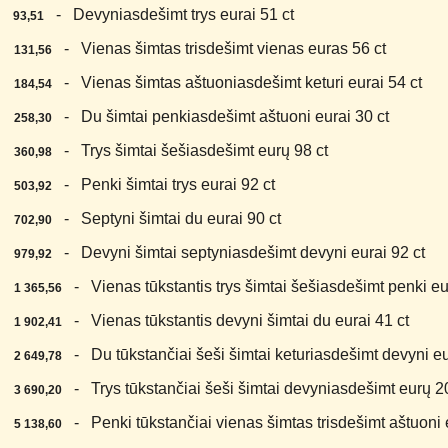
1.
- Devyniasdešimt trys eurai 51 ct
93,51
2.
- Vienas šimtas trisdešimt vienas euras 56 ct
131,56
3.
- Vienas šimtas aštuoniasdešimt keturi eurai 54 ct
184,54
4.
- Du šimtai penkiasdešimt aštuoni eurai 30 ct
258,30
5.
- Trys šimtai šešiasdešimt eurų 98 ct
360,98
6.
- Penki šimtai trys eurai 92 ct
503,92
7.
- Septyni šimtai du eurai 90 ct
702,90
8.
- Devyni šimtai septyniasdešimt devyni eurai 92 ct
979,92
9.
- Vienas tūkstantis trys šimtai šešiasdešimt penki eur
1 365,56
0.
- Vienas tūkstantis devyni šimtai du eurai 41 ct
1 902,41
1.
- Du tūkstančiai šeši šimtai keturiasdešimt devyni eu
2 649,78
2.
- Trys tūkstančiai šeši šimtai devyniasdešimt eurų 20
3 690,20
3.
- Penki tūkstančiai vienas šimtas trisdešimt aštuoni e
5 138,60