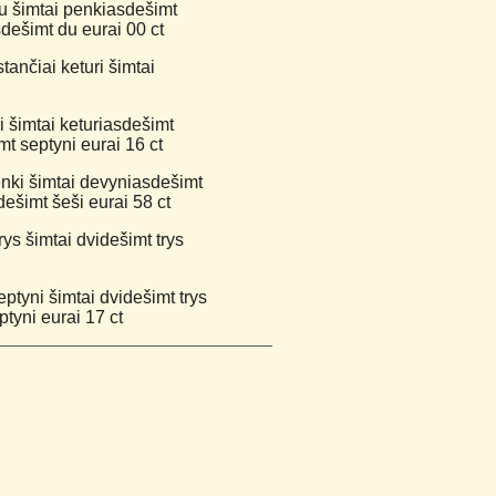
u šimtai penkiasdešimt
sdešimt du eurai 00 ct
tančiai keturi šimtai
i šimtai keturiasdešimt
mt septyni eurai 16 ct
enki šimtai devyniasdešimt
dešimt šeši eurai 58 ct
ys šimtai dvidešimt trys
ptyni šimtai dvidešimt trys
tyni eurai 17 ct