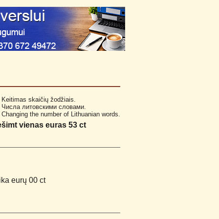
Keitimas skaičių žodžiais.
Числа литовскими словами.
Changing the number of Lithuanian words.
šimt vienas euras 53 ct
ika eurų 00 ct