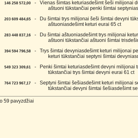
4.
- Vienas šimtas keturiasdešimt šeši milijonai d
146 258 572,00
aštuoni tūkstančiai penki šimtai septynia
5.
- Du šimtai trys milijonai šeši šimtai devyni tūks
203 609 484,65
aštuoniasdešimt keturi eurai 65 ct
6.
- Du šimtai aštuoniasdešimt trys milijonai ketur
283 448 837,16
aštuoni tūkstančiai aštuoni šimtai trisdeši
7.
- Trys šimtai devyniasdešimt keturi milijonai p
394 594 796,58
keturi tūkstančiai septyni šimtai devynias
8.
- Penki šimtai keturiasdešimt devyni milijonai tr
549 323 309,61
tūkstančiai trys šimtai devyni eurai 61 ct
9.
- Septyni šimtai šešiasdešimt keturi milijonai se
764 723 967,17
tūkstančiai devyni šimtai šešiasdešimt sep
o 59 pavyzdžiai