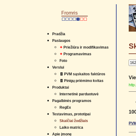
Fromris
V
Pradžia
Paslaugos
Sk
✦
Priežiūra ir modifikavimas
✦
Programavimas
Foto
Verslui
🧾 PVM sąskaitos faktūros
Vie
🧾 Pinigų priėmimo kvitas
http
Produktai
Internetinė parduotuvė
Pagalbinės programos
RegEx
10
Testavimas, prototipai
Skaičiai žodžiais
PVM
Laiko matrica
Apie įmonę