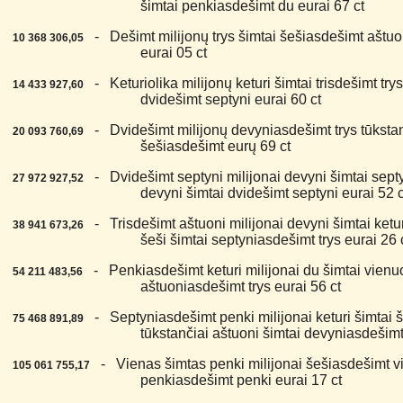
šimtai penkiasdešimt du eurai 67 ct
6.
- Dešimt milijonų trys šimtai šešiasdešimt aštuoni
10 368 306,05
eurai 05 ct
7.
- Keturiolika milijonų keturi šimtai trisdešimt trys
14 433 927,60
dvidešimt septyni eurai 60 ct
8.
- Dvidešimt milijonų devyniasdešimt trys tūkstanč
20 093 760,69
šešiasdešimt eurų 69 ct
9.
- Dvidešimt septyni milijonai devyni šimtai sept
27 972 927,52
devyni šimtai dvidešimt septyni eurai 52 c
0.
- Trisdešimt aštuoni milijonai devyni šimtai ketu
38 941 673,26
šeši šimtai septyniasdešimt trys eurai 26 
1.
- Penkiasdešimt keturi milijonai du šimtai vienuol
54 211 483,56
aštuoniasdešimt trys eurai 56 ct
2.
- Septyniasdešimt penki milijonai keturi šimtai 
75 468 891,89
tūkstančiai aštuoni šimtai devyniasdešimt
3.
- Vienas šimtas penki milijonai šešiasdešimt vie
105 061 755,17
penkiasdešimt penki eurai 17 ct