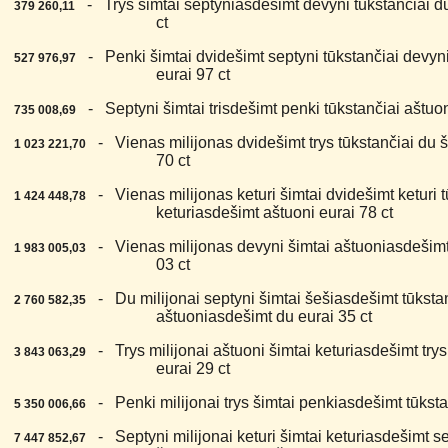
6.
- Trys šimtai septyniasdešimt devyni tūkstančiai du
379 260,11
ct
7.
- Penki šimtai dvidešimt septyni tūkstančiai devyni
527 976,97
eurai 97 ct
8.
- Septyni šimtai trisdešimt penki tūkstančiai aštuon
735 008,69
9.
- Vienas milijonas dvidešimt trys tūkstančiai du š
1 023 221,70
70 ct
0.
- Vienas milijonas keturi šimtai dvidešimt keturi tū
1 424 448,78
keturiasdešimt aštuoni eurai 78 ct
1.
- Vienas milijonas devyni šimtai aštuoniasdešimt t
1 983 005,03
03 ct
2.
- Du milijonai septyni šimtai šešiasdešimt tūkstan
2 760 582,35
aštuoniasdešimt du eurai 35 ct
3.
- Trys milijonai aštuoni šimtai keturiasdešimt trys
3 843 063,29
eurai 29 ct
4.
- Penki milijonai trys šimtai penkiasdešimt tūkstan
5 350 006,66
5.
- Septyni milijonai keturi šimtai keturiasdešimt se
7 447 852,67