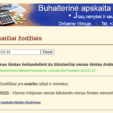
aičiai žodžiais
nas šimtas šešiasdešimt du tūkstančiai vienas šimtas dvide
://www.fromris.lt/testavimas/skaiciai_zodziais.html?number=162121.53
Juridiškai yra
svarbu
rašyti ir vienetus:
01111
- Vienas milijonas vienas tūkstantis vienas šimtas vienuol
 sąskaitų faktūrų išrašymas