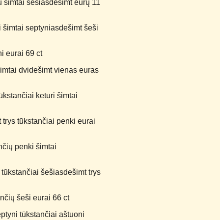
 šimtai šešiasdešimt eurų 11
 šimtai septyniasdešimt šeši
i eurai 69 ct
imtai dvidešimt vienas euras
kstančiai keturi šimtai
rys tūkstančiai penki eurai
čių penki šimtai
 tūkstančiai šešiasdešimt trys
čių šeši eurai 66 ct
ptyni tūkstančiai aštuoni