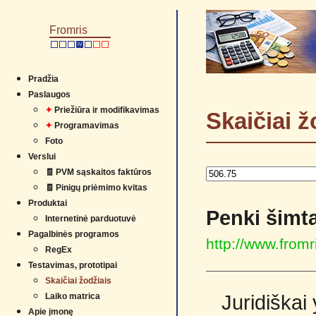
Fromris
IV
Pradžia
Paslaugos
✦
Priežiūra ir modifikavimas
Skaičiai ž
✦
Programavimas
Foto
Verslui
🧾 PVM sąskaitos faktūros
🧾 Pinigų priėmimo kvitas
Produktai
Penki šimta
Internetinė parduotuvė
Pagalbinės programos
http://www.from
RegEx
Testavimas, prototipai
Skaičiai žodžiais
Laiko matrica
Juridiškai
Apie įmonę