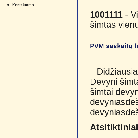
Kontaktams
1001111
- V
šimtas vienu
PVM sąskaitų f
Didžiausia
Devyni šimta
šimtai devyn
devyniasdeš
devyniasdeš
Atsitiktini