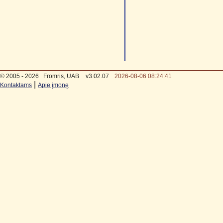
© 2005 - 2026
Fromris, UAB
v3.02.07
2026-08-06 08:24:41
|
Kontaktams
Apie įmonę