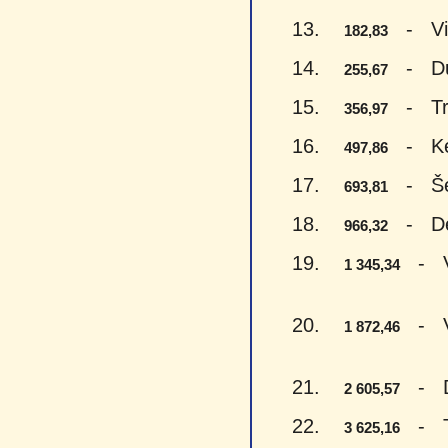
13.
- Vien
182,83
14.
- Du š
255,67
15.
- Trys
356,97
16.
- Ketu
497,86
17.
- Šeši
693,81
18.
- Devy
966,32
19.
- Vie
1 345,34
20.
- Vie
1 872,46
21.
- Du 
2 605,57
22.
- Try
3 625,16