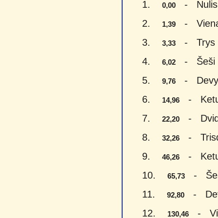
1.
- Nulis 
0,00
2.
- Vienas
1,39
3.
- Trys e
3,33
4.
- Šeši e
6,02
5.
- Devyni
9,76
6.
- Keturi
14,96
7.
- Dvide
22,20
8.
- Trisde
32,26
9.
- Keturi
46,26
10.
- Šeši
65,73
11.
- Devy
92,80
12.
- Vien
130,46