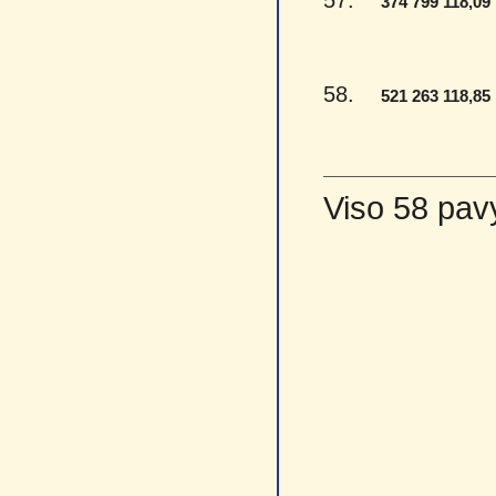
57.
374 799 118,09
58.
521 263 118,85
Viso 58 pav