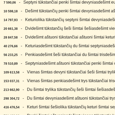
4.
- Septyni tūkstančiai penki šimtai devyniasdešimt eu
7 590,06
5.
- Dešimt tūkstančių penki šimtai devyniasdešimt ašt
10 598,18
6.
- Keturiolika tūkstančių septyni šimtai devyniasdeši
14 797,93
7.
- Dvidešimt tūkstančių šeši šimtai šešiasdešimt vie
20 661,38
8.
- Dvidešimt aštuoni tūkstančiai aštuoni šimtai keturi
28 847,58
9.
- Keturiasdešimt tūkstančių du šimtai septyniasdešim
40 276,66
0.
- Penkiasdešimt šeši tūkstančiai du šimtai trisdešimt
56 233,25
1.
- Septyniasdešimt aštuoni tūkstančiai penki šimtai 
78 510,89
2.
- Vienas šimtas devyni tūkstančiai šeši šimtai tryli
109 613,58
3.
- Vienas šimtas penkiasdešimt trys tūkstančiai trisd
153 037,31
4.
- Du šimtai trylika tūkstančių šeši šimtai šešiasdeš
213 662,90
5.
- Du šimtai devyniasdešimt aštuoni tūkstančiai trys 
298 304,72
6.
- Keturi šimtai šešiolika tūkstančių keturi šimtai se
416 476,54