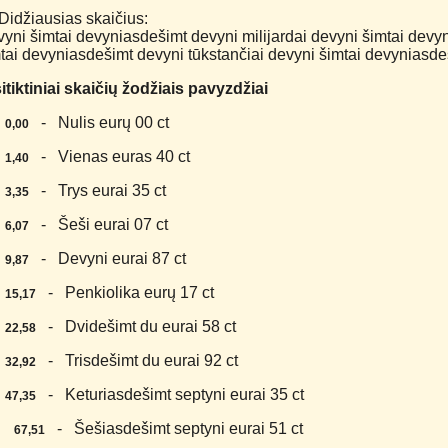
Didžiausias skaičius:
yni šimtai devyniasdešimt devyni milijardai devyni šimtai devy
tai devyniasdešimt devyni tūkstančiai devyni šimtai devyniasdeš
itiktiniai skaičių žodžiais pavyzdžiai
.
- Nulis eurų 00 ct
0,00
.
- Vienas euras 40 ct
1,40
.
- Trys eurai 35 ct
3,35
.
- Šeši eurai 07 ct
6,07
.
- Devyni eurai 87 ct
9,87
.
- Penkiolika eurų 17 ct
15,17
.
- Dvidešimt du eurai 58 ct
22,58
.
- Trisdešimt du eurai 92 ct
32,92
.
- Keturiasdešimt septyni eurai 35 ct
47,35
0.
- Šešiasdešimt septyni eurai 51 ct
67,51