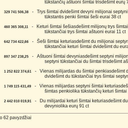
tūkstančių aštuoni šimtai trisdešimt eurų 
6.
- Trys šimtai dvidešimt devyni milijonai septyni
329 741 506,38
tūkstantis penki šimtai šeši eurai 38 ct
7.
- Keturi šimtai šešiasdešimt milijonų trys šimta
460 365 308,11
tūkstančiai trys šimtai aštuoni eurai 11 ct
8.
- Šeši šimtai keturiasdešimt du milijonai septyni
642 734 422,66
tūkstančiai keturi šimtai dvidešimt du eura
9.
- Aštuoni šimtai devyniasdešimt septyni milijona
897 347 238,25
septyni tūkstančiai du šimtai trisdešimt aš
0.
- Vienas milijardas du šimtai penkiasdešimt du
1 252 822 374,61
dvidešimt du tūkstančiai trys šimtai septy
1.
- Vienas milijardas septyni šimtai keturiasdeši
1 749 115 431,49
šimtas penkiolika tūkstančių keturi šimtai
2.
- Du milijardai keturi šimtai keturiasdešimt du 
2 442 010 019,91
devyniolika eurų 91 ct
o 62 pavyzdžiai