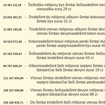
7.
- Šešiolika milijonų trys šimtai šešiasdešimt vie
16 361 111,29
vienuolika eurų 29 ct
8.
- Dvidešimt du milijonai aštuoni šimtai keturiasd
22 842 403,31
šimtai trys eurai 31 ct
9.
- Trisdešimt vienas milijonas aštuoni šimtai dev
31 891 194,36
vienas šimtas devyniasdešimt keturi eurai
0.
- Keturiasdešimt keturi milijonai penki šimtai dvi
44 524 573,49
penki šimtai septyniasdešimt trys eurai 49
1.
- Šešiasdešimt du milijonai vienas šimtas šešias
62 162 539,43
šimtai trisdešimt devyni eurai 43 ct
2.
- Aštuoniasdešimt šeši milijonai septyni šimtai 
86 787 609,19
tūkstančiai šeši šimtai devyni eurai 19 ct
3.
- Vienas šimtas dvidešimt vienas milijonas vie
121 167 654,09
septyni tūkstančiai šeši šimtai penkiasdeš
4.
- Vienas šimtas šešiasdešimt devyni milijonai 
169 167 009,98
septyni tūkstančiai devyni eurai 98 ct
5.
- Du šimtai trisdešimt šeši milijonai vienas ši
236 180 830,71