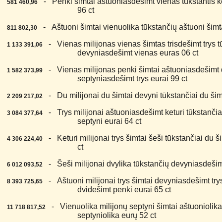
7.
- Penki šimtai aštuoniasdešimt vienas tūkstantis ke
581 460,96
96 ct
8.
- Aštuoni šimtai vienuolika tūkstančių aštuoni šimta
811 802,30
9.
- Vienas milijonas vienas šimtas trisdešimt trys tū
1 133 391,06
devyniasdešimt vienas euras 06 ct
0.
- Vienas milijonas penki šimtai aštuoniasdešimt du
1 582 373,99
septyniasdešimt trys eurai 99 ct
1.
- Du milijonai du šimtai devyni tūkstančiai du šimt
2 209 217,02
2.
- Trys milijonai aštuoniasdešimt keturi tūkstančiai
3 084 377,64
septyni eurai 64 ct
3.
- Keturi milijonai trys šimtai šeši tūkstančiai du š
4 306 224,40
ct
4.
- Šeši milijonai dvylika tūkstančių devyniasdešimt
6 012 093,52
5.
- Aštuoni milijonai trys šimtai devyniasdešimt trys
8 393 725,65
dvidešimt penki eurai 65 ct
6.
- Vienuolika milijonų septyni šimtai aštuoniolika 
11 718 817,52
septyniolika eurų 52 ct