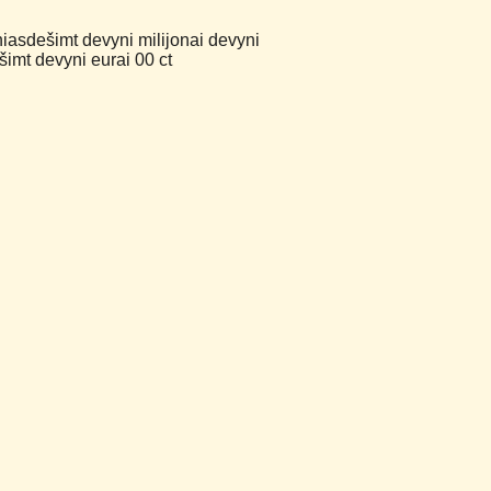
niasdešimt devyni milijonai devyni
imt devyni eurai 00 ct