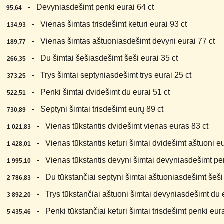
1.
- Devyniasdešimt penki eurai 64 ct
95,64
2.
- Vienas šimtas trisdešimt keturi eurai 93 ct
134,93
3.
- Vienas šimtas aštuoniasdešimt devyni eurai 77 ct
189,77
4.
- Du šimtai šešiasdešimt šeši eurai 35 ct
266,35
5.
- Trys šimtai septyniasdešimt trys eurai 25 ct
373,25
6.
- Penki šimtai dvidešimt du eurai 51 ct
522,51
7.
- Septyni šimtai trisdešimt eurų 89 ct
730,89
8.
- Vienas tūkstantis dvidešimt vienas euras 83 ct
1 021,83
9.
- Vienas tūkstantis keturi šimtai dvidešimt aštuoni eu
1 428,01
0.
- Vienas tūkstantis devyni šimtai devyniasdešimt pen
1 995,10
1.
- Du tūkstančiai septyni šimtai aštuoniasdešimt šeši 
2 786,83
2.
- Trys tūkstančiai aštuoni šimtai devyniasdešimt du e
3 892,20
3.
- Penki tūkstančiai keturi šimtai trisdešimt penki eura
5 435,46