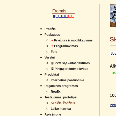
Fromris
I
Pradžia
Paslaugos
Sk
✦
Priežiūra ir modifikavimas
✦
Programavimas
Foto
Verslui
🧾 PVM sąskaitos faktūros
Ašt
🧾 Pinigų priėmimo kvitas
http
Produktai
Internetinė parduotuvė
Pagalbinės programos
RegEx
10
Testavimas, prototipai
Skaičiai žodžiais
PVM
Laiko matrica
Apie įmonę