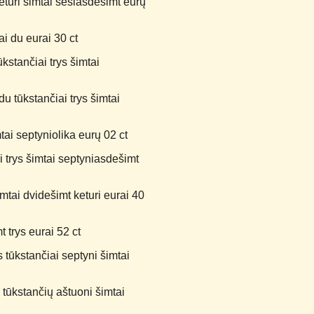
turi šimtai šešiasdešimt eurų
i du eurai 30 ct
kstančiai trys šimtai
 tūkstančiai trys šimtai
ai septyniolika eurų 02 ct
 trys šimtai septyniasdešimt
imtai dvidešimt keturi eurai 40
 trys eurai 52 ct
 tūkstančiai septyni šimtai
tūkstančių aštuoni šimtai