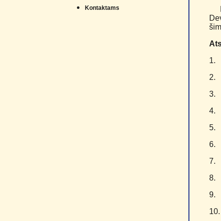
Kontaktams
Dev
šim
Ats
1
2
3
4
5
6
7
8
9
1