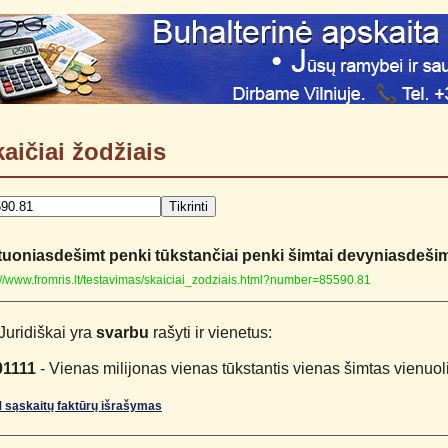
aičiai žodžiais
uoniasdešimt penki tūkstančiai penki šimtai devyniasdešim
://www.fromris.lt/testavimas/skaiciai_zodziais.html?number=85590.81
Juridiškai yra
svarbu
rašyti ir vienetus:
01111
- Vienas milijonas vienas tūkstantis vienas šimtas vienuol
 sąskaitų faktūrų išrašymas