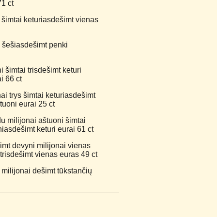
71 ct
 šimtai keturiasdešimt vienas
i šešiasdešimt penki
 šimtai trisdešimt keturi
i 66 ct
i trys šimtai keturiasdešimt
tuoni eurai 25 ct
 milijonai aštuoni šimtai
niasdešimt keturi eurai 61 ct
mt devyni milijonai vienas
 trisdešimt vienas euras 49 ct
milijonai dešimt tūkstančių