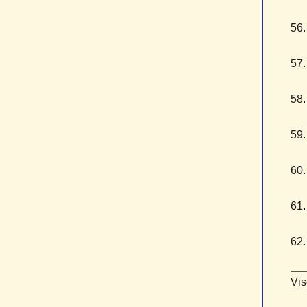
5
5
5
5
6
6
6
Vis