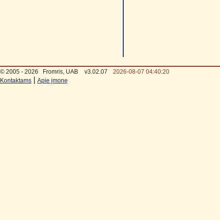
© 2005 - 2026
Fromris, UAB
v3.02.07
2026-08-07 04:40:20
|
Kontaktams
Apie įmonę