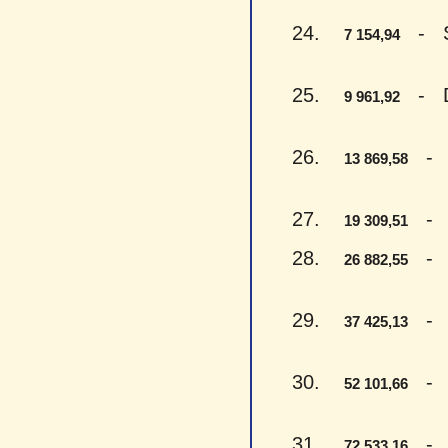
24.
- Sep
7 154,94
25.
- Dev
9 961,92
26.
- Tr
13 869,58
27.
- De
19 309,51
28.
- Dv
26 882,55
29.
- Tr
37 425,13
30.
- Pe
52 101,66
31.
- Se
72 533,16