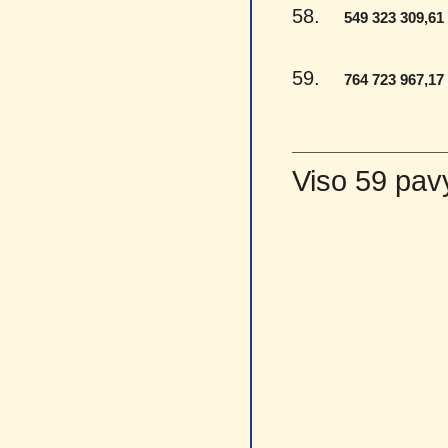
58.
549 323 309,61
59.
764 723 967,17
Viso 59 pav