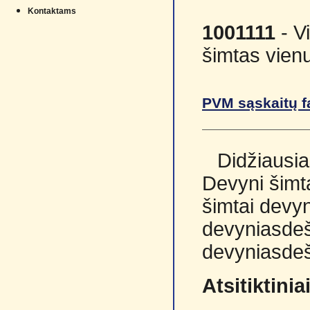
Kontaktams
1001111
- V
šimtas vienu
PVM sąskaitų f
Didžiausia
Devyni šimta
šimtai devyn
devyniasdeš
devyniasdeš
Atsitiktini