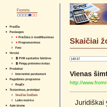
Fromris
V
Pradžia
Paslaugos
✦
Priežiūra ir modifikavimas
Skaičiai ž
✦
Programavimas
Foto
Verslui
🧾 PVM sąskaitos faktūros
🧾 Pinigų priėmimo kvitas
Produktai
Vienas šimt
Internetinė parduotuvė
Pagalbinės programos
http://www.from
RegEx
Testavimas, prototipai
Skaičiai žodžiais
Laiko matrica
Juridiškai
Apie įmonę