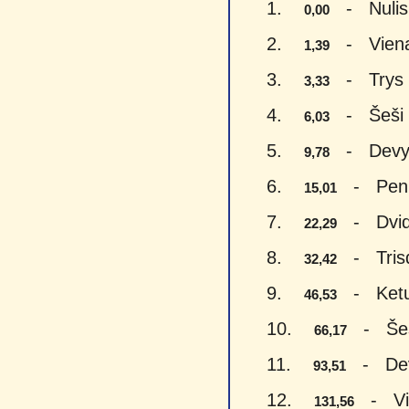
1.
- Nulis 
0,00
2.
- Vienas
1,39
3.
- Trys e
3,33
4.
- Šeši e
6,03
5.
- Devyni
9,78
6.
- Penki
15,01
7.
- Dvide
22,29
8.
- Trisde
32,42
9.
- Keturi
46,53
10.
- Šeši
66,17
11.
- Devyn
93,51
12.
- Vien
131,56