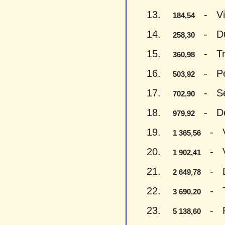
13.
- Vien
184,54
14.
- Du š
258,30
15.
- Trys
360,98
16.
- Penk
503,92
17.
- Sept
702,90
18.
- Devy
979,92
19.
- Vie
1 365,56
20.
- Vie
1 902,41
21.
- Du 
2 649,78
22.
- Try
3 690,20
23.
- Pen
5 138,60