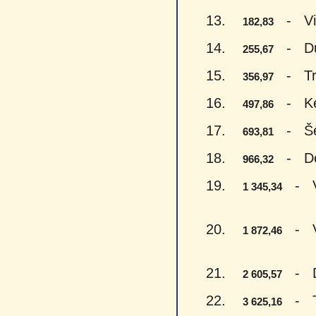
13.
- Vien
182,83
14.
- Du š
255,67
15.
- Trys
356,97
16.
- Ketu
497,86
17.
- Šeši
693,81
18.
- Devy
966,32
19.
- Vie
1 345,34
20.
- Vie
1 872,46
21.
- Du 
2 605,57
22.
- Try
3 625,16