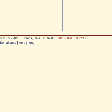
© 2005 - 2026
Fromris, UAB
v3.02.07
2026-08-06 18:22:12
|
Kontaktams
Apie įmonę