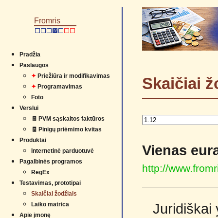
Fromris
IV
Pradžia
Paslaugos
✦
Priežiūra ir modifikavimas
Skaičiai ž
✦
Programavimas
Foto
Verslui
🧾 PVM sąskaitos faktūros
🧾 Pinigų priėmimo kvitas
Produktai
Vienas eura
Internetinė parduotuvė
Pagalbinės programos
http://www.fromr
RegEx
Testavimas, prototipai
Skaičiai žodžiais
Laiko matrica
Juridiškai
Apie įmonę