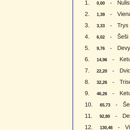
1.
- Nulis 
0,00
2.
- Vienas
1,39
3.
- Trys e
3,33
4.
- Šeši e
6,02
5.
- Devyni
9,76
6.
- Keturi
14,96
7.
- Dvide
22,20
8.
- Trisde
32,26
9.
- Keturi
46,26
10.
- Šeši
65,73
11.
- Devy
92,80
12.
- Vien
130,46