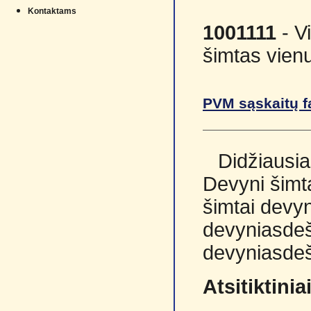
Kontaktams
1001111
- V
šimtas vienu
PVM sąskaitų f
Didžiausia
Devyni šimta
šimtai devyn
devyniasdeš
devyniasdeš
Atsitiktini