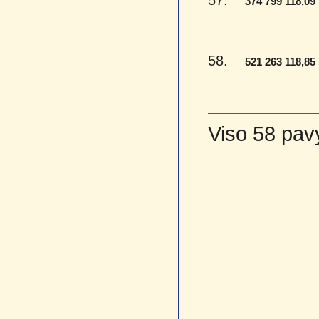
57.
374 799 118,09
58.
521 263 118,85
Viso 58 pav