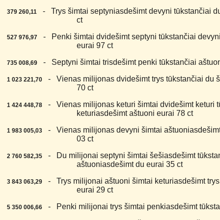
6.
- Trys šimtai septyniasdešimt devyni tūkstančiai du
379 260,11
ct
7.
- Penki šimtai dvidešimt septyni tūkstančiai devyni
527 976,97
eurai 97 ct
8.
- Septyni šimtai trisdešimt penki tūkstančiai aštuon
735 008,69
9.
- Vienas milijonas dvidešimt trys tūkstančiai du š
1 023 221,70
70 ct
0.
- Vienas milijonas keturi šimtai dvidešimt keturi tū
1 424 448,78
keturiasdešimt aštuoni eurai 78 ct
1.
- Vienas milijonas devyni šimtai aštuoniasdešimt t
1 983 005,03
03 ct
2.
- Du milijonai septyni šimtai šešiasdešimt tūkstan
2 760 582,35
aštuoniasdešimt du eurai 35 ct
3.
- Trys milijonai aštuoni šimtai keturiasdešimt trys
3 843 063,29
eurai 29 ct
4.
- Penki milijonai trys šimtai penkiasdešimt tūkstan
5 350 006,66