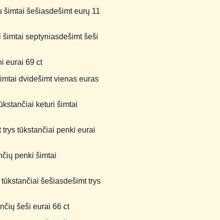
 šimtai šešiasdešimt eurų 11
 šimtai septyniasdešimt šeši
i eurai 69 ct
imtai dvidešimt vienas euras
kstančiai keturi šimtai
rys tūkstančiai penki eurai
čių penki šimtai
 tūkstančiai šešiasdešimt trys
čių šeši eurai 66 ct