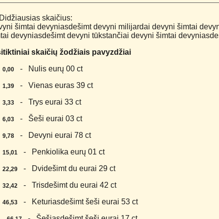
Didžiausias skaičius:
yni šimtai devyniasdešimt devyni milijardai devyni šimtai devy
tai devyniasdešimt devyni tūkstančiai devyni šimtai devyniasdeš
itiktiniai skaičių žodžiais pavyzdžiai
.
- Nulis eurų 00 ct
0,00
.
- Vienas euras 39 ct
1,39
.
- Trys eurai 33 ct
3,33
.
- Šeši eurai 03 ct
6,03
.
- Devyni eurai 78 ct
9,78
.
- Penkiolika eurų 01 ct
15,01
.
- Dvidešimt du eurai 29 ct
22,29
.
- Trisdešimt du eurai 42 ct
32,42
.
- Keturiasdešimt šeši eurai 53 ct
46,53
0.
- Šešiasdešimt šeši eurai 17 ct