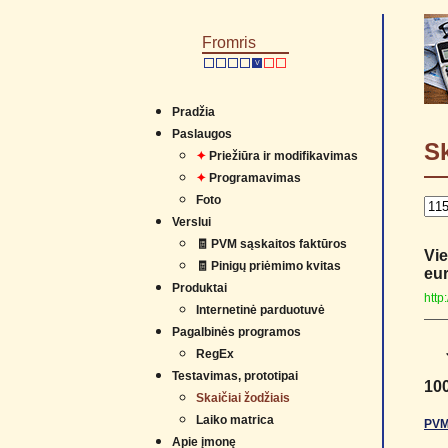
Fromris
V
Pradžia
Paslaugos
Sk
✦
Priežiūra ir modifikavimas
✦
Programavimas
Foto
Verslui
🧾 PVM sąskaitos faktūros
Vie
🧾 Pinigų priėmimo kvitas
eur
Produktai
http
Internetinė parduotuvė
Pagalbinės programos
RegEx
Testavimas, prototipai
10
Skaičiai žodžiais
Laiko matrica
PVM
Apie įmonę