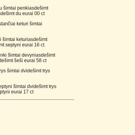
u šimtai penkiasdešimt
sdešimt du eurai 00 ct
tančiai keturi šimtai
i šimtai keturiasdešimt
mt septyni eurai 16 ct
enki šimtai devyniasdešimt
dešimt šeši eurai 58 ct
ys šimtai dvidešimt trys
ptyni šimtai dvidešimt trys
tyni eurai 17 ct