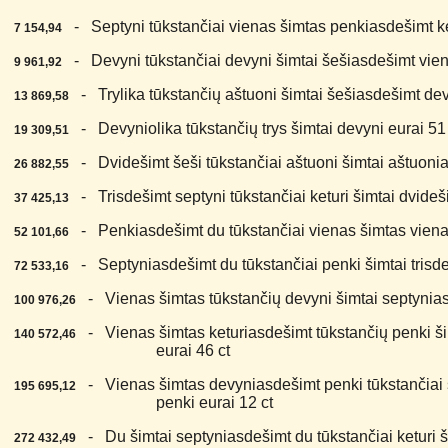
4.
- Septyni tūkstančiai vienas šimtas penkiasdešimt ket
7 154,94
5.
- Devyni tūkstančiai devyni šimtai šešiasdešimt vien
9 961,92
6.
- Trylika tūkstančių aštuoni šimtai šešiasdešimt dev
13 869,58
7.
- Devyniolika tūkstančių trys šimtai devyni eurai 51 
19 309,51
8.
- Dvidešimt šeši tūkstančiai aštuoni šimtai aštuonia
26 882,55
9.
- Trisdešimt septyni tūkstančiai keturi šimtai dvideši
37 425,13
0.
- Penkiasdešimt du tūkstančiai vienas šimtas viena
52 101,66
1.
- Septyniasdešimt du tūkstančiai penki šimtai trisdeš
72 533,16
2.
- Vienas šimtas tūkstančių devyni šimtai septyniasd
100 976,26
3.
- Vienas šimtas keturiasdešimt tūkstančių penki ši
140 572,46
eurai 46 ct
4.
- Vienas šimtas devyniasdešimt penki tūkstančiai 
195 695,12
penki eurai 12 ct
5.
- Du šimtai septyniasdešimt du tūkstančiai keturi ši
272 432,49