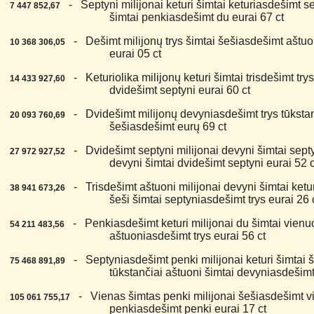
5.
- Septyni milijonai keturi šimtai keturiasdešimt se
7 447 852,67
šimtai penkiasdešimt du eurai 67 ct
6.
- Dešimt milijonų trys šimtai šešiasdešimt aštuoni
10 368 306,05
eurai 05 ct
7.
- Keturiolika milijonų keturi šimtai trisdešimt trys
14 433 927,60
dvidešimt septyni eurai 60 ct
8.
- Dvidešimt milijonų devyniasdešimt trys tūkstanč
20 093 760,69
šešiasdešimt eurų 69 ct
9.
- Dvidešimt septyni milijonai devyni šimtai sept
27 972 927,52
devyni šimtai dvidešimt septyni eurai 52 c
0.
- Trisdešimt aštuoni milijonai devyni šimtai ketu
38 941 673,26
šeši šimtai septyniasdešimt trys eurai 26 
1.
- Penkiasdešimt keturi milijonai du šimtai vienuol
54 211 483,56
aštuoniasdešimt trys eurai 56 ct
2.
- Septyniasdešimt penki milijonai keturi šimtai 
75 468 891,89
tūkstančiai aštuoni šimtai devyniasdešimt
3.
- Vienas šimtas penki milijonai šešiasdešimt vie
105 061 755,17
penkiasdešimt penki eurai 17 ct