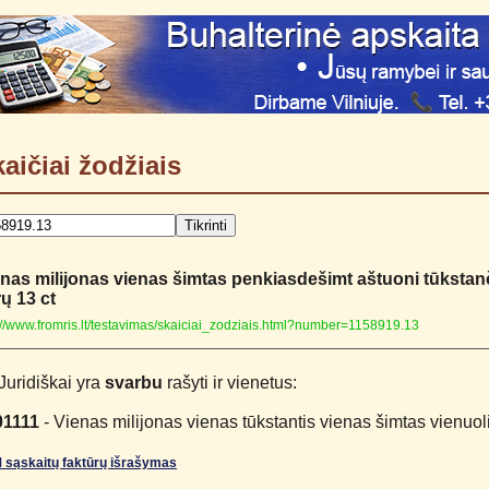
aičiai žodžiais
nas milijonas vienas šimtas penkiasdešimt aštuoni tūkstanč
ų 13 ct
://www.fromris.lt/testavimas/skaiciai_zodziais.html?number=1158919.13
Juridiškai yra
svarbu
rašyti ir vienetus:
01111
- Vienas milijonas vienas tūkstantis vienas šimtas vienuol
 sąskaitų faktūrų išrašymas