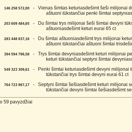
4.
- Vienas šimtas keturiasdešimt šeši milijonai d
146 258 572,00
aštuoni tūkstančiai penki šimtai septynia
5.
- Du šimtai trys milijonai šeši šimtai devyni tūks
203 609 484,65
aštuoniasdešimt keturi eurai 65 ct
6.
- Du šimtai aštuoniasdešimt trys milijonai ketur
283 448 837,16
aštuoni tūkstančiai aštuoni šimtai trisdeši
7.
- Trys šimtai devyniasdešimt keturi milijonai p
394 594 796,58
keturi tūkstančiai septyni šimtai devynias
8.
- Penki šimtai keturiasdešimt devyni milijonai tr
549 323 309,61
tūkstančiai trys šimtai devyni eurai 61 ct
9.
- Septyni šimtai šešiasdešimt keturi milijonai se
764 723 967,17
tūkstančiai devyni šimtai šešiasdešimt sep
o 59 pavyzdžiai