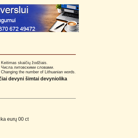
Keitimas skaičių žodžiais.
Числа литовскими словами.
Changing the number of Lithuanian words.
iai devyni šimtai devyniolika
ika eurų 00 ct