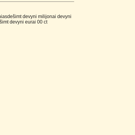
niasdešimt devyni milijonai devyni
imt devyni eurai 00 ct