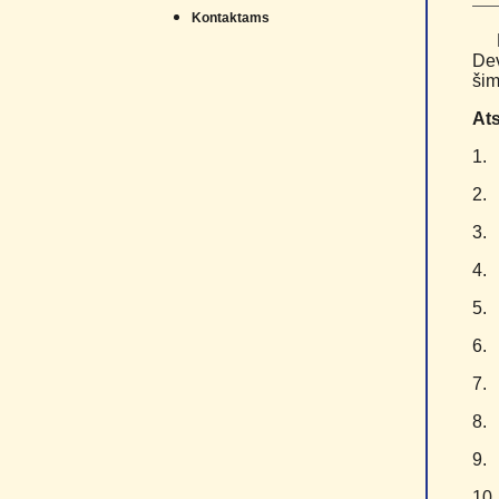
Kontaktams
Dev
šim
Ats
1
2
3
4
5
6
7
8
9
1