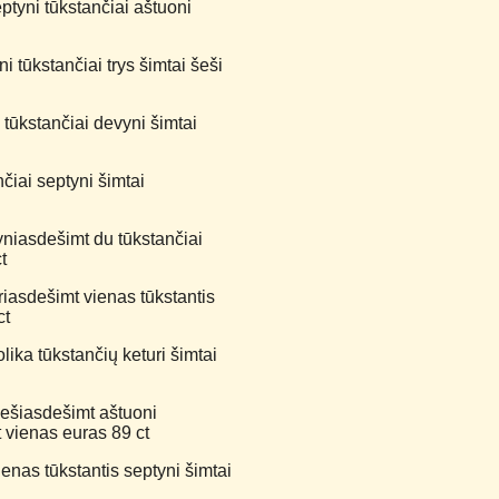
ptyni tūkstančiai aštuoni
 tūkstančiai trys šimtai šeši
 tūkstančiai devyni šimtai
iai septyni šimtai
yniasdešimt du tūkstančiai
t
riasdešimt vienas tūkstantis
ct
ika tūkstančių keturi šimtai
šešiasdešimt aštuoni
 vienas euras 89 ct
nas tūkstantis septyni šimtai