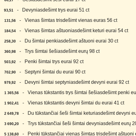
66,17
1.
- Devyniasdešimt trys eurai 51 ct
93,51
2.
- Vienas šimtas trisdešimt vienas euras 56 ct
131,56
3.
- Vienas šimtas aštuoniasdešimt keturi eurai 54 ct
184,54
4.
- Du šimtai penkiasdešimt aštuoni eurai 30 ct
258,30
5.
- Trys šimtai šešiasdešimt eurų 98 ct
360,98
6.
- Penki šimtai trys eurai 92 ct
503,92
7.
- Septyni šimtai du eurai 90 ct
702,90
8.
- Devyni šimtai septyniasdešimt devyni eurai 92 ct
979,92
9.
- Vienas tūkstantis trys šimtai šešiasdešimt penki eur
1 365,56
0.
- Vienas tūkstantis devyni šimtai du eurai 41 ct
1 902,41
1.
- Du tūkstančiai šeši šimtai keturiasdešimt devyni eu
2 649,78
2.
- Trys tūkstančiai šeši šimtai devyniasdešimt eurų 20
3 690,20
3.
- Penki tūkstančiai vienas šimtas trisdešimt aštuoni e
5 138,60